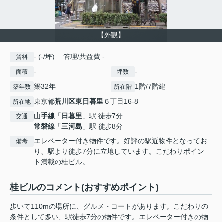
【外観】
- (-/坪) 管理/共益費 -
賃料
-
-
面積
坪数
築32年
1階/7階建
築年数
所在階
東京都
荒川区
東日暮里
６丁目16-8
所在地
山手線
「
日暮里
」駅 徒歩7分
交通
常磐線
「
三河島
」駅 徒歩8分
エレベーター付き物件です。好評の駅近物件となってお
備考
り、駅より徒歩7分に立地しています。こだわりポイン
ト満載の桂ビル。
桂ビルのコメント(おすすめポイント)
歩いて110mの場所に、グルメ・コートがあります。こだわりの
条件として多い、駅徒歩7分の物件です。エレベーター付きの物