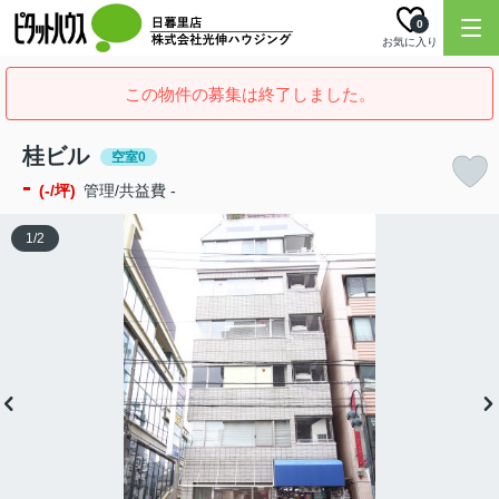
0
お気に入り
この物件の募集は終了しました。
桂ビル
空室0
-
(-/坪)
管理/共益費 -
1
/
2