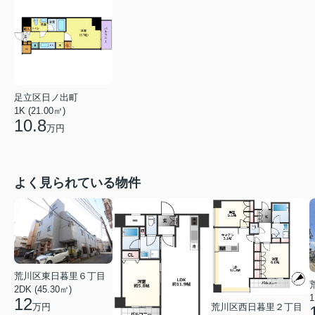
足立区日ノ出町
1K (21.00㎡)
10.8
万円
よく見られている物件
荒川区東日暮里６丁目
2DK (45.30㎡)
1
12
荒川区西日暮里２丁目
万円