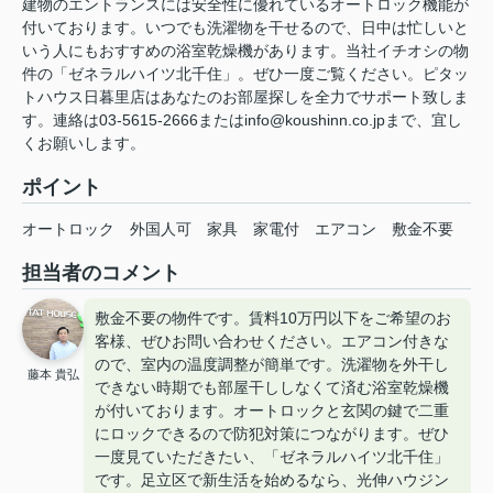
建物のエントランスには安全性に優れているオートロック機能が
付いております。いつでも洗濯物を干せるので、日中は忙しいと
いう人にもおすすめの浴室乾燥機があります。当社イチオシの物
件の「ゼネラルハイツ北千住」。ぜひ一度ご覧ください。ピタッ
トハウス日暮里店はあなたのお部屋探しを全力でサポート致しま
す。連絡は03-5615-2666またはinfo@koushinn.co.jpまで、宜し
くお願いします。
ポイント
オートロック
外国人可
家具
家電付
エアコン
敷金不要
担当者のコメント
敷金不要の物件です。賃料10万円以下をご希望のお
客様、ぜひお問い合わせください。エアコン付きな
ので、室内の温度調整が簡単です。洗濯物を外干し
藤本 貴弘
できない時期でも部屋干ししなくて済む浴室乾燥機
が付いております。オートロックと玄関の鍵で二重
にロックできるので防犯対策につながります。ぜひ
一度見ていただきたい、「ゼネラルハイツ北千住」
です。足立区で新生活を始めるなら、光伸ハウジン