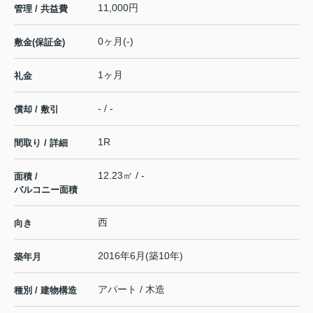
11,000円
管理 / 共益費
0ヶ月(-)
敷金(保証金)
1ヶ月
礼金
- / -
償却 / 敷引
1R
間取り / 詳細
12.23㎡ / -
面積 /
バルコニー面積
西
向き
2016年6月(築10年)
築年月
アパート / 木造
種別 / 建物構造