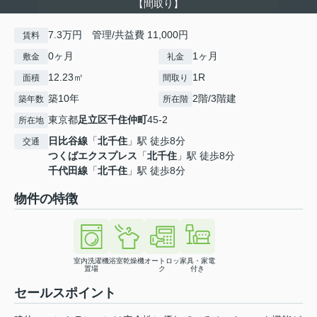
【間取り】
7.3万円 管理/共益費 11,000円
賃料
0ヶ月
1ヶ月
敷金
礼金
12.23㎡
1R
面積
間取り
築10年
2階/3階建
築年数
所在階
東京都
足立区
千住仲町
45-2
所在地
日比谷線
「
北千住
」駅 徒歩8分
交通
つくばエクスプレス
「
北千住
」駅 徒歩8分
千代田線
「
北千住
」駅 徒歩8分
物件の特徴
室内洗濯機
浴室乾燥機
オートロッ
家具・家電
置場
ク
付き
セールスポイント