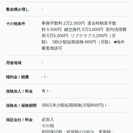
-
敷金積み増し
事務手数料:2万2,000円 退去時精算手数
その他条件
料:5,500円 鍵交換代:3万3,000円 室内清掃費
用:5万5,000円 リブクラブ:2,200円（月
額） SBI少額短期保険:800円（月額） ■海外
審査相談可
-
用途地域
- / -
権利金 / 雑費
有 / -
保険加入 / 料金
SBI日本少額短期保険(月額800円) / -
保険名 / 保険期間
必加入
保証会社 / 料金
その他
初回保証料：総賃料の100％ 更新時：