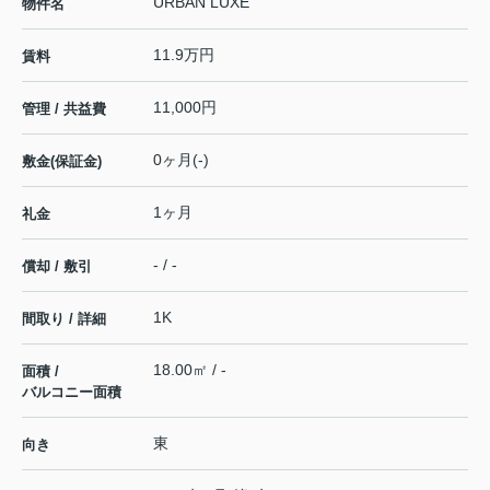
URBAN LUXE
物件名
11.9万円
賃料
11,000円
管理 / 共益費
0ヶ月(-)
敷金(保証金)
1ヶ月
礼金
- / -
償却 / 敷引
1K
間取り / 詳細
18.00㎡ / -
面積 /
バルコニー面積
東
向き