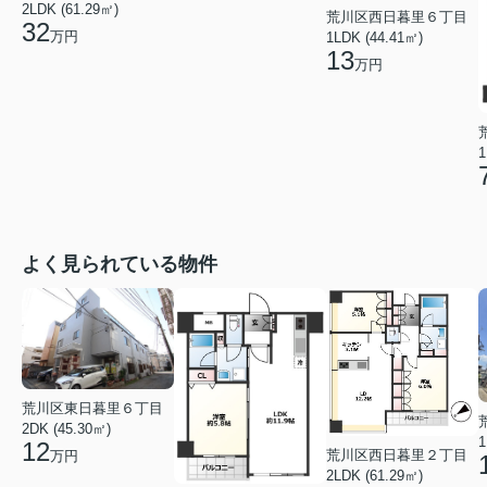
2LDK (61.29㎡)
荒川区西日暮里６丁目
32
万円
1LDK (44.41㎡)
13
万円
1
よく見られている物件
荒川区東日暮里６丁目
2DK (45.30㎡)
1
12
荒川区西日暮里２丁目
万円
2LDK (61.29㎡)