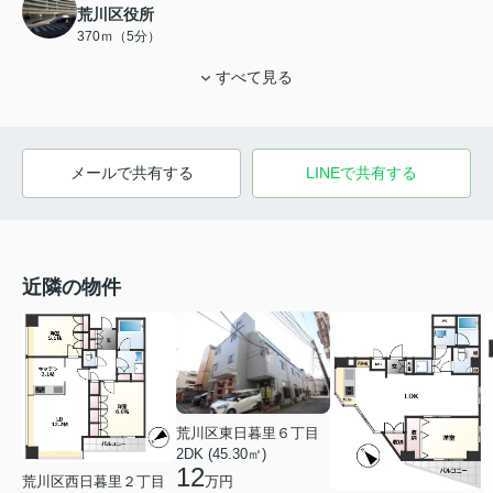
荒川区役所
370ｍ（5分）
すべて見る
メールで共有する
LINEで共有する
近隣の物件
荒川区東日暮里６丁目
2DK (45.30㎡)
12
荒川区西日暮里２丁目
万円