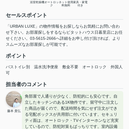
浴室乾燥機
オートロッ
ネット使用
家具・家電
ク
料無料
付き
セールスポイント
「URBAN LUXE」の物件情報をお探しならお気軽にお問い合わ
せ下さい。お部屋探しをするならピタットハウス日暮里店にお任
せください。03-5615-2666へ詳細をお申し付け頂ければ、より
スムーズなお部屋探しが可能です。
ポイント
バストイレ別
温水洗浄便座
敷金不要
オートロック
外国人
可
担当者のコメント
角部屋で人通りが少なく、防犯的にも安心です。自
立したキッチンのある1K物件です。留守中に注文し
た商品が届くので、配送時間を気にせず注文ができ
藤本 貴弘
る宅配ボックスが共用部に付いています。セキュリ
ティ面は、オートロック・TVインターホンなど充実
しているので、防犯対策もばっちりです。室内設備