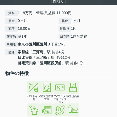
【間取り】
11.9万円 管理/共益費 11,000円
賃料
0ヶ月
1ヶ月
敷金
礼金
18.00㎡
1K
面積
間取り
築1年
1階/4階建
築年数
所在階
東京都
荒川区
荒川
３丁目19-5
所在地
常磐線
「
三河島
」駅 徒歩6分
交通
日比谷線
「
三ノ輪
」駅 徒歩12分
都電荒川線
「
荒川区役所前
」駅 徒歩6分
物件の特徴
バストイレ
室内洗濯機
TVモニタ
独立洗面台
別
置場
付きインタ
ーホン