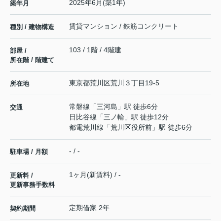
2025年6月(築1年)
築年月
賃貸マンション / 鉄筋コンクリート
種別 / 建物構造
103 / 1階 / 4階建
部屋 /
所在階 / 階建て
東京都
荒川区
荒川
３丁目19-5
所在地
常磐線
「
三河島
」駅 徒歩6分
交通
日比谷線
「
三ノ輪
」駅 徒歩12分
都電荒川線
「
荒川区役所前
」駅 徒歩6分
- / -
駐車場 / 月額
1ヶ月(新賃料) / -
更新料 /
更新事務手数料
定期借家 2年
契約期間