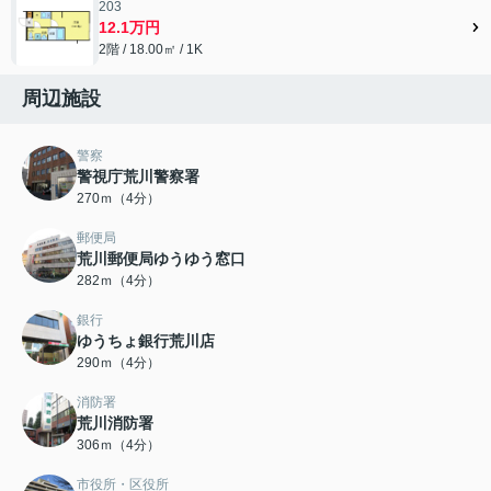
203
12.1万円
2階 / 18.00㎡ / 1K
周辺施設
警察
警視庁荒川警察署
270ｍ（4分）
郵便局
荒川郵便局ゆうゆう窓口
282ｍ（4分）
銀行
ゆうちょ銀行荒川店
290ｍ（4分）
消防署
荒川消防署
306ｍ（4分）
市役所・区役所