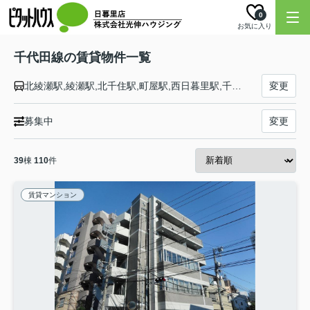
0
お気に入り
千代田線の賃貸物件一覧
北綾瀬駅,綾瀬駅,北千住駅,町屋駅,西日暮里駅,千駄木駅,根津駅,湯島駅,新御茶ノ水駅,大手町駅,二重橋前駅,有楽町駅,霞ケ関駅,国会議事堂前駅,赤坂駅,乃木坂駅,表参道駅,原宿駅,代々木公園駅,代々木上原駅
変更
募集中
変更
39
棟
110
件
賃貸マンション