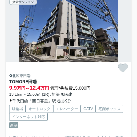
賃貸マンション
北区東田端
TOMORE田端
9.9
12.4
万円～
万円
管理/共益費15,000円
13.16㎡～15.68㎡ (1R) /新築 /8階建
千代田線「西日暮里」駅 徒歩9分
駐輪場
オートロック
エレベーター
CATV
宅配ボックス
インターネット対応
新築