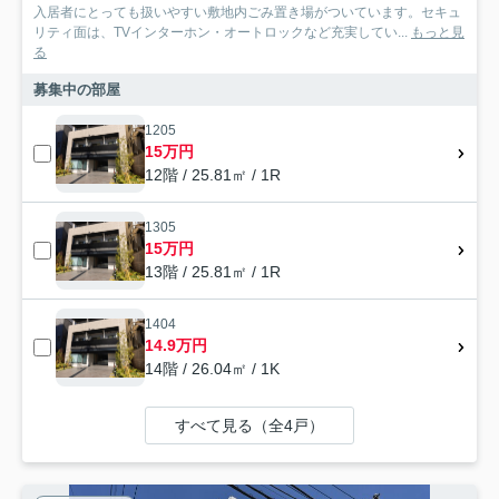
入居者にとっても扱いやすい敷地内ごみ置き場がついています。セキュ
リティ面は、TVインターホン・オートロックなど充実してい...
もっと見
る
募集中の部屋
1205
15万円
12階 / 25.81㎡ / 1R
1305
15万円
13階 / 25.81㎡ / 1R
1404
14.9万円
14階 / 26.04㎡ / 1K
すべて見る（全4戸）