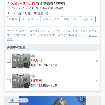
7.6
8.5
万円～
万円
管理/共益費4,000円
16.78㎡～22.58㎡ (1R) /築1年未満 /3階建
千代田線「町屋」駅 徒歩5分
駐輪場
オートロック
宅配ボックス
防犯カメラ
公共下水
大学生からのニーズが多いワンルームです。こちらは現在空家の物件で
す。ご好評の新築物件、おすすめです。浴室を乾燥させること...
もっと
見る
募集中の部屋
1階
7.6万円
1階 / 16.78㎡ / 1R
2階
8.5万円
2階 / 22.58㎡ / 1R
賃貸マンション