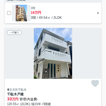
3階
18万円
3階 / 49.54㎡ / 2LDK
一戸建て
文京区千駄木
千駄木戸建
33
万円
管理/共益費-
120.55㎡ (2LDK) /築15年 /3階建