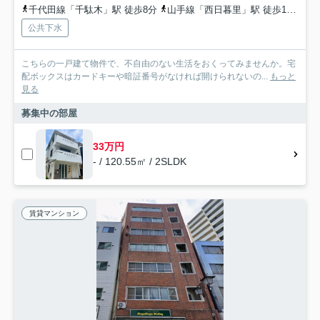
千代田線「千駄木」駅 徒歩8分
山手線「西日暮里」駅 徒歩13分
公共下水
こちらの一戸建て物件で、不自由のない生活をおくってみませんか。宅
配ボックスはカードキーや暗証番号がなければ開けられないの...
もっと
見る
募集中の部屋
33万円
- / 120.55㎡ / 2SLDK
賃貸マンション