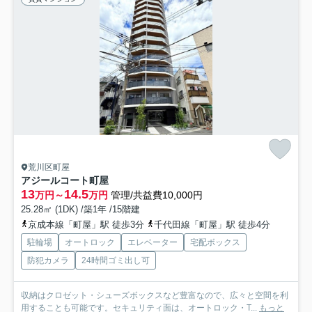
荒川区町屋
アジールコート町屋
13
14.5
万円～
万円
管理/共益費10,000円
25.28㎡ (1DK) /築1年 /15階建
京成本線「町屋」駅 徒歩3分
千代田線「町屋」駅 徒歩4分
駐輪場
オートロック
エレベーター
宅配ボックス
防犯カメラ
24時間ゴミ出し可
収納はクロゼット・シューズボックスなど豊富なので、広々と空間を利
用することも可能です。セキュリティ面は、オートロック・T...
もっと