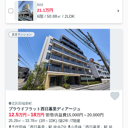
604
21.1万円
6階 / 50.88㎡ / 2LDK
賃貸マンション
北区田端新町
プラウドフラット西日暮里ディアージュ
12.5
18
万円～
万円
管理/共益費15,000円～20,000円
25.29㎡～33.78㎡ (1R～1DK) /築2年 /7階建
千代田線「西日暮里」駅 徒歩7分
山手線「西日暮里」駅 徒歩8分