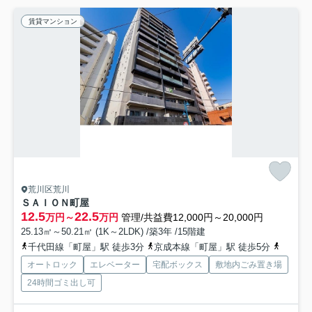
賃貸マンション
荒川区荒川
ＳＡＩＯＮ町屋
12.5
22.5
万円～
万円
管理/共益費12,000円～20,000円
25.13㎡～50.21㎡ (1K～2LDK) /築3年 /15階建
千代田線「町屋」駅 徒歩3分
京成本線「町屋」駅 徒歩5分
都電荒
オートロック
エレベーター
宅配ボックス
敷地内ごみ置き場
24時間ゴミ出し可