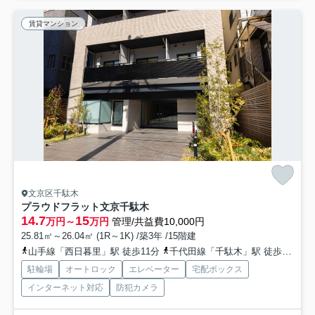
賃貸マンション
文京区千駄木
プラウドフラット文京千駄木
14.7
15
万円～
万円
管理/共益費10,000円
25.81㎡～26.04㎡ (1R～1K) /築3年 /15階建
山手線「西日暮里」駅 徒歩11分
千代田線「千駄木」駅 徒歩11分
駐輪場
オートロック
エレベーター
宅配ボックス
インターネット対応
防犯カメラ