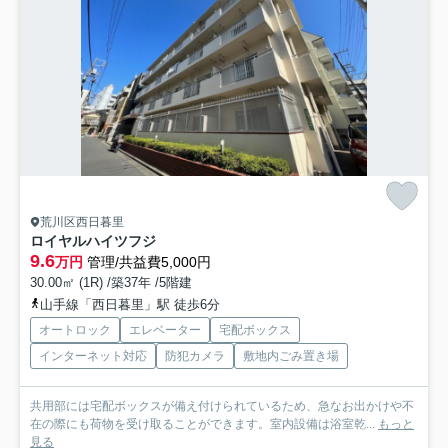
荒川区西日暮里
ロイヤルハイツフジ
9.6
万円
管理/共益費5,000円
30.00㎡ (1R) /築37年 /5階建
山手線「西日暮里」駅 徒歩6分
オートロック
エレベーター
宅配ボックス
インターネット対応
防犯カメラ
敷地内ごみ置き場
共用部には宅配ボックスが備え付けられているため、急なお出かけや不
在の際にも荷物を受け取ることができます。室内設備は浴室乾...
もっと
見る