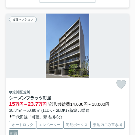
賃貸マンション
荒川区荒川
シーズンフラッツ町屋
15
23.7
万円～
万円
管理/共益費14,000円～18,000円
30.34㎡～50.80㎡ (1LDK～2LDK) /新築 /8階建
千代田線「町屋」駅 徒歩6分
オートロック
エレベーター
宅配ボックス
敷地内ごみ置き場
新築