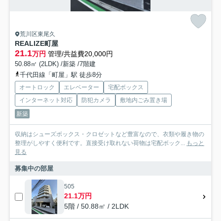
荒川区東尾久
REALIZE町屋
21.1
万円
管理/共益費20,000円
50.88㎡ (2LDK) /新築 /7階建
千代田線「町屋」駅 徒歩8分
オートロック
エレベーター
宅配ボックス
インターネット対応
防犯カメラ
敷地内ごみ置き場
新築
収納はシューズボックス・クロゼットなど豊富なので、衣類や履き物の
整理がしやすく便利です。直接受け取れない荷物は宅配ボック...
もっと
見る
募集中の部屋
505
21.1万円
5階 / 50.88㎡ / 2LDK