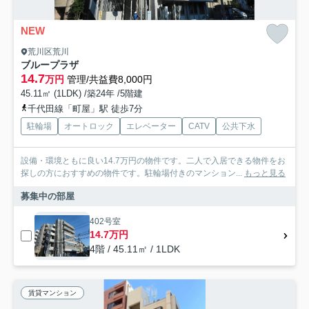
NEW
荒川区荒川
ブループラザ
14.7
万円
管理/共益費8,000円
45.11㎡ (1LDK) /築24年 /5階建
千代田線「町屋」駅 徒歩7分
駐輪場
オートロック
エレベーター
CATV
公共下水
設備・環境ともに良い14.7万円の物件です。二人で入居できる物件をお
探しの方におすすめの物件です。駐輪場付きのマンション...
もっと見る
募集中の部屋
402号室
14.7万円
4階 / 45.11㎡ / 1LDK
賃貸マンション