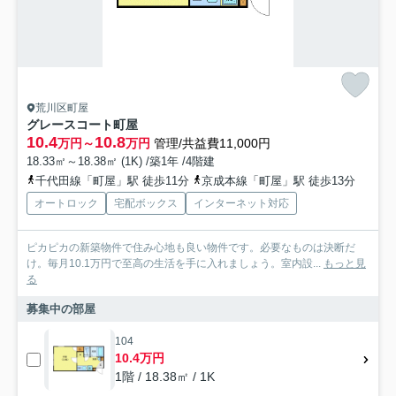
荒川区町屋
グレースコート町屋
10.4
10.8
万円～
万円
管理/共益費11,000円
18.33㎡～18.38㎡ (1K) /築1年 /4階建
千代田線「町屋」駅 徒歩11分
京成本線「町屋」駅 徒歩13分
オートロック
宅配ボックス
インターネット対応
ピカピカの新築物件で住み心地も良い物件です。必要なものは決断だ
け。毎月10.1万円で至高の生活を手に入れましょう。室内設...
もっと見
る
募集中の部屋
104
10.4万円
1階 / 18.38㎡ / 1K