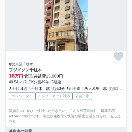
文京区千駄木
フジメゾン千駄木
18
万円
管理/共益費15,000円
49.54㎡ (2LDK) /築49年 /5階建
千代田線「千駄木」駅 徒歩3分
山手線「西日暮里」駅 徒歩10分
エレベーター
インターネット対応
公共下水
新婚さんにぜひご検討いただきたい、二人入居可能物件。建築面積
49.54㎡の物件です。学生歓迎物件で快適な学生生活をおくれ...
もっと
見る
募集中の部屋