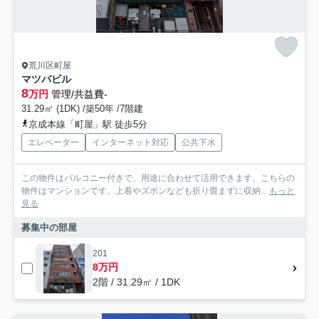
荒川区町屋
マツバビル
8
万円
管理/共益費-
31.29㎡ (1DK) /築50年 /7階建
京成本線「町屋」駅 徒歩5分
エレベーター
インターネット対応
公共下水
この物件はバルコニー付きで、用途に合わせて活用できます。こちらの
物件はマンションです。上着やズボンなども折り畳まずに収納...
もっと
見る
募集中の部屋
201
8万円
2階 / 31.29㎡ / 1DK