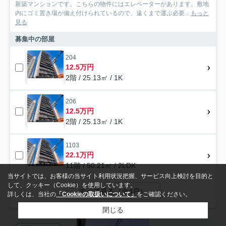
新築マンションです。こちらの物件にはエレベーターがあります。敷地
内にゴミ置き場が備え付けられているので、遠くまで運ぶ必要...
もっと
見る
募集中の部屋
204
12.5万円
2階 / 25.13㎡ / 1K
206
12.5万円
2階 / 25.13㎡ / 1K
1103
22.1万円
11階 / 50.21㎡ / 2LDK
当サイトでは、お客様の当サイト利用状況把握、サービス向上検討を目的と
して、クッキー（Cookie）を使用しています。
すべて見る（全4戸）
詳しくは、当社の
「Cookieの取扱いについて」
をご確認ください。
閉じる