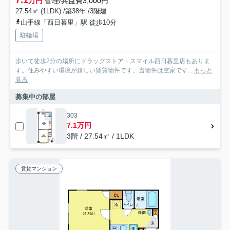
7.1
万円
管理/共益費3,000円
27.54㎡ (1LDK) /築38年 /3階建
山手線「西日暮里」駅 徒歩10分
駐輪場
歩いて徒歩2分の場所にドラッグストア・スマイル西日暮里店もありま
す。住みやすい環境が嬉しい賃貸物件です。当物件は空家です...
もっと
見る
募集中の部屋
303
7.1万円
3階 / 27.54㎡ / 1LDK
賃貸マンション