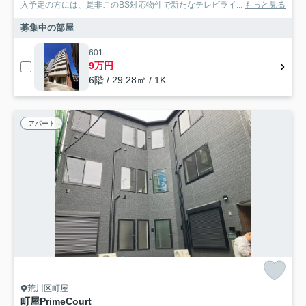
入予定の方には、是非このBS対応物件で新たなテレビライ...
もっと見る
募集中の部屋
601
9万円
6階 / 29.28㎡ / 1K
アパート
荒川区町屋
町屋PrimeCourt