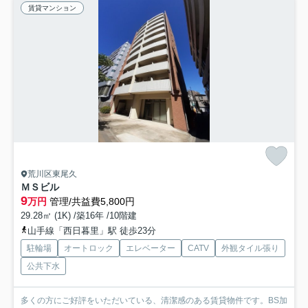
賃貸マンション
荒川区東尾久
ＭＳビル
9
万円
管理/共益費5,800円
29.28㎡ (1K) /築16年 /10階建
山手線「西日暮里」駅 徒歩23分
駐輪場
オートロック
エレベーター
CATV
外観タイル張り
公共下水
多くの方にご好評をいただいている、清潔感のある賃貸物件です。BS加