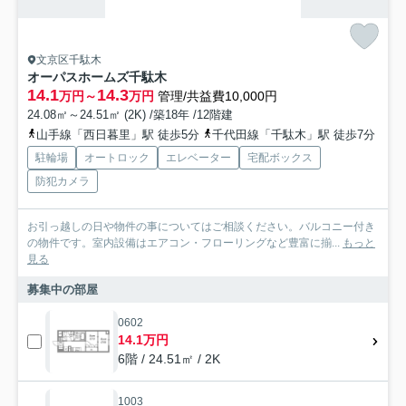
文京区千駄木
オーパスホームズ千駄木
14.1
14.3
万円～
万円
管理/共益費10,000円
24.08㎡～24.51㎡ (2K) /築18年 /12階建
山手線「西日暮里」駅 徒歩5分
千代田線「千駄木」駅 徒歩7分
駐輪場
オートロック
エレベーター
宅配ボックス
防犯カメラ
お引っ越しの日や物件の事についてはご相談ください。バルコニー付き
の物件です。室内設備はエアコン・フローリングなど豊富に揃...
もっと
見る
募集中の部屋
0602
14.1万円
6階 / 24.51㎡ / 2K
1003