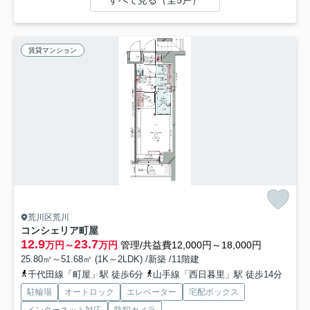
賃貸マンション
荒川区荒川
コンシェリア町屋
12.9
23.7
万円～
万円
管理/共益費12,000円～18,000円
25.80㎡～51.68㎡ (1K～2LDK) /新築 /11階建
千代田線「町屋」駅 徒歩6分
山手線「西日暮里」駅 徒歩14分
駐輪場
オートロック
エレベーター
宅配ボックス
インターネット対応
防犯カメラ