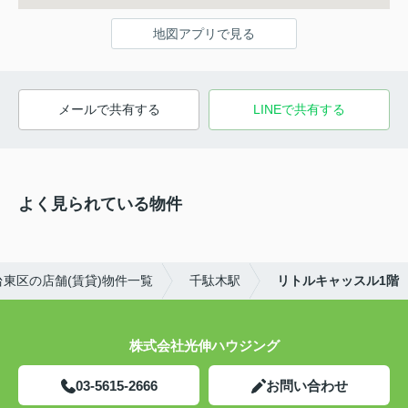
地図アプリで見る
メールで共有する
LINEで共有する
よく見られている物件
台東区の店舗(賃貸)物件一覧
千駄木駅
リトルキャッスル1階
株式会社光伸ハウジング
03-5615-2666
お問い合わせ