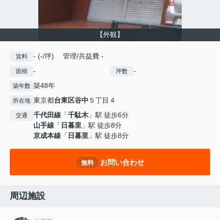
【外観】
- (-/坪) 管理/共益費 -
賃料
-
-
面積
坪数
築48年
築年数
東京都
台東区
谷中
５丁目４
所在地
千代田線
「
千駄木
」駅 徒歩6分
交通
山手線
「
日暮里
」駅 徒歩8分
京成本線
「
日暮里
」駅 徒歩8分
お問い合わせ
無料
周辺施設