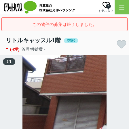
0
お気に入り
この物件の募集は終了しました。
リトルキャッスル1階
空室0
-
(-/坪)
管理/共益費 -
1
/
1