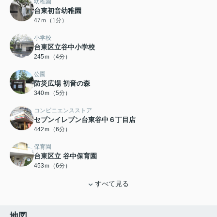
幼稚園
台東初音幼稚園
47ｍ（1分）
小学校
台東区立谷中小学校
245ｍ（4分）
公園
防災広場 初音の森
340ｍ（5分）
コンビニエンスストア
セブンイレブン台東谷中６丁目店
442ｍ（6分）
保育園
台東区立 谷中保育園
453ｍ（6分）
すべて見る
地図