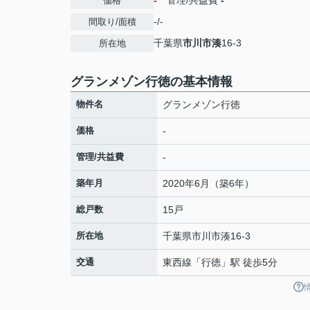
-
管理/共益費
-
価格
-/-
間取り/面積
千葉県
市川市
湊
16-3
所在地
グランメゾン行徳の基本情報
物件名
グランメゾン行徳
価格
-
管理/共益費
-
築年月
2020年6月（築6年）
総戸数
15戸
所在地
千葉県
市川市
湊
16-3
交通
東西線
「
行徳
」駅 徒歩5分