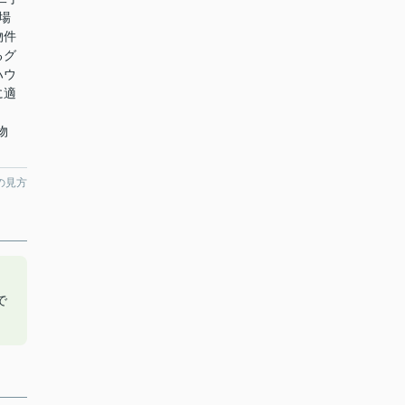
場
物件
るグ
ハウ
に適
ら物
の見方
で