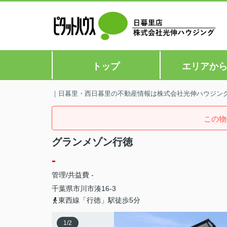
トップ
エリアか
｜日暮里・西日暮里の不動産情報は株式会社光伸ハウジン
この物
グランメゾン行徳
-
管理/共益費 -
千葉県
市川市
湊
16-3
東西線「行徳」駅徒歩5分
1
/
2