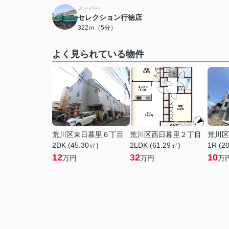
スーパー
セレクション行徳店
322ｍ（5分）
よく見られている物件
荒川区東日暮里６丁目
荒川区西日暮里２丁目
荒川区
2DK (45.30㎡)
2LDK (61.29㎡)
1R (2
12
32
10
万円
万円
万