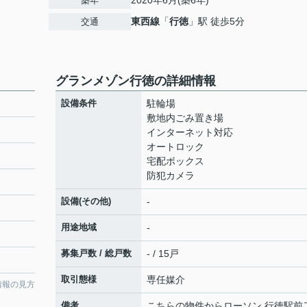
2020年6月(築6年)
築年
東西線
「
行徳
」駅 徒歩5分
交通
グランメゾン行徳の詳細情報
設備条件
駐輪場
敷地内ごみ置き場
インターネット対応
オートロック
宅配ボックス
防犯カメラ
設備(その他)
-
用途地域
-
募集戸数 / 総戸数
- / 15戸
取引態様
専任媒介
情報の見方
備考
こちらの物件からローソン 行徳駅前