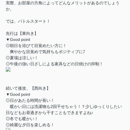
実際、お部屋の方角によってどんなメリットがあるのでしょう
か。
では、バトルスタート！
先行は【東向き】
▼Good point
◎朝日を浴びて目覚めたい方に！
爽やかな目覚めで気持ちもポジティブに⤴
◎夏場は涼しい！
◎午後の強い日ざしによる家具などの日焼けの抑制！
続いて後攻、【西向き】
▼Good point
◎日があたる時間が長い！
暖かい日には洗濯物も2回干せちゃう！？少しゆっくりしたい
日などもお昼過ぎから干すこともできますよね♪
◎冬でも暖かい！
◎綺麗な夕日を楽しめる！