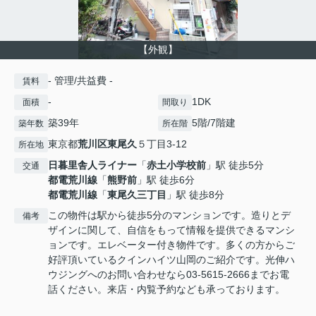
【外観】
- 管理/共益費 -
賃料
-
1DK
面積
間取り
築39年
5階/7階建
築年数
所在階
東京都
荒川区
東尾久
５丁目3-12
所在地
日暮里舎人ライナー
「
赤土小学校前
」駅 徒歩5分
交通
都電荒川線
「
熊野前
」駅 徒歩6分
都電荒川線
「
東尾久三丁目
」駅 徒歩8分
この物件は駅から徒歩5分のマンションです。造りとデ
備考
ザインに関して、自信をもって情報を提供できるマンシ
ョンです。エレベーター付き物件です。多くの方からご
好評頂いているクインハイツ山岡のご紹介です。光伸ハ
ウジングへのお問い合わせなら03-5615-2666までお電
話ください。来店・内覧予約なども承っております。