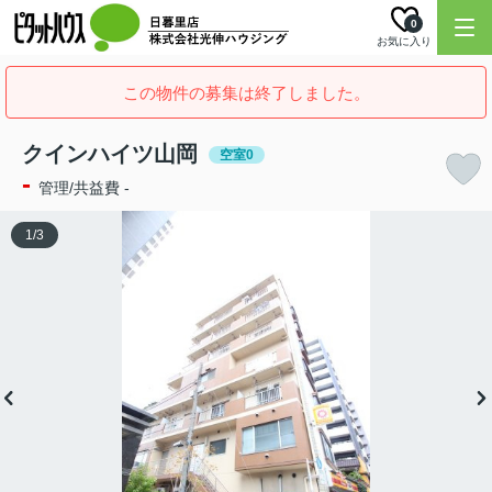
0
お気に入り
この物件の募集は終了しました。
クインハイツ山岡
空室0
-
管理/共益費 -
1
/
3