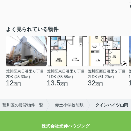
よく見られている物件
荒川区東日暮里６丁目
荒川区東日暮里６丁目
荒川区西日暮里２丁目
2DK (45.30㎡)
1LDK (35.58㎡)
2LDK (61.29㎡)
1
12
13.5
32
万円
万円
万円
荒川区の賃貸物件一覧
赤土小学校前駅
クインハイツ山岡
株式会社光伸ハウジング