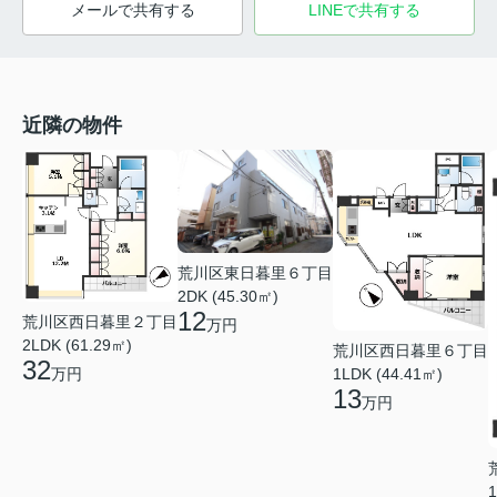
メールで共有する
LINEで共有する
近隣の物件
荒川区東日暮里６丁目
2DK (45.30㎡)
12
荒川区西日暮里２丁目
万円
2LDK (61.29㎡)
荒川区西日暮里６丁目
32
万円
1LDK (44.41㎡)
13
万円
1