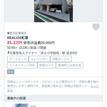
荒川区東尾久
REALIZE町屋
21.1
万円
管理/共益費20,000円
50.88㎡ (2LDK) /新築 /7階建
日暮里舎人ライナー「赤土小学校前」駅 徒歩6分
オートロック
エレベーター
宅配ボックス
インターネット対応
防犯カメラ
敷地内ごみ置き場
新築
収納はシューズボックス・クロゼットなど豊富なので、衣類や履き物の
整理がしやすく便利です。直接受け取れない荷物は宅配ボック...
もっと
見る
募集中の部屋