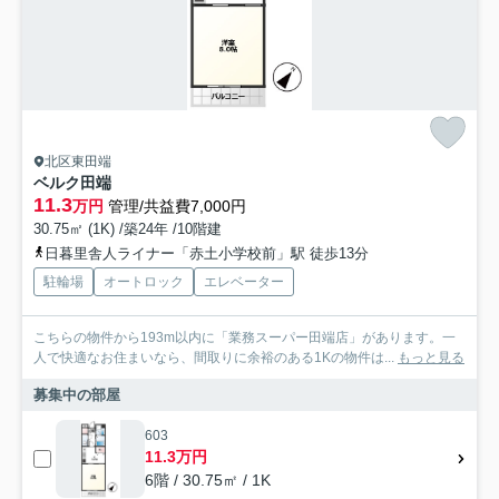
北区東田端
ベルク田端
11.3
万円
管理/共益費7,000円
30.75㎡ (1K) /築24年 /10階建
日暮里舎人ライナー「赤土小学校前」駅 徒歩13分
駐輪場
オートロック
エレベーター
こちらの物件から193m以内に「業務スーパー田端店」があります。一
人で快適なお住まいなら、間取りに余裕のある1Kの物件は...
もっと見る
募集中の部屋
603
11.3万円
6階 / 30.75㎡ / 1K