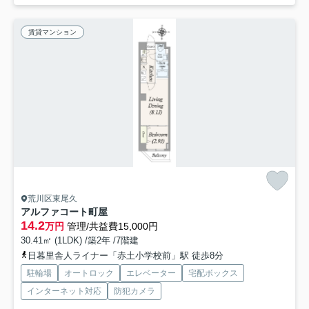
賃貸マンション
荒川区東尾久
アルファコート町屋
14.2
万円
管理/共益費15,000円
30.41㎡ (1LDK) /築2年 /7階建
日暮里舎人ライナー「赤土小学校前」駅 徒歩8分
駐輪場
オートロック
エレベーター
宅配ボックス
インターネット対応
防犯カメラ