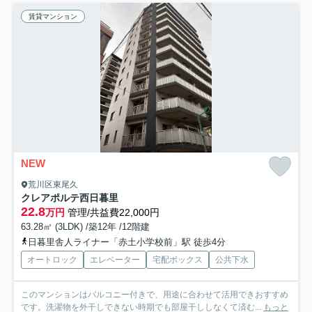
賃貸マンション
NEW
荒川区東尾久
クレアポルテ西日暮里
22.8
万円
管理/共益費22,000円
63.28㎡ (3LDK) /築12年 /12階建
日暮里舎人ライナー「赤土小学校前」駅 徒歩4分
オートロック
エレベーター
宅配ボックス
公共下水
このマンションはバルコニー付きで、用途に合わせて活用できおすすめ
です。洗濯物を外干しできない時期でも部屋干ししなくて済む...
もっと