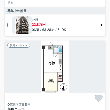
見る
募集中の部屋
06階
22.8万円
06階 / 63.28㎡ / 3LDK
賃貸マンション
荒川区西日暮里
矢島コーポ