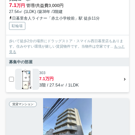
7.1
万円
管理/共益費3,000円
27.54㎡ (1LDK) /築38年 /3階建
日暮里舎人ライナー「赤土小学校前」駅 徒歩11分
駐輪場
歩いて徒歩2分の場所にドラッグストア・スマイル西日暮里店もありま
す。住みやすい環境が嬉しい賃貸物件です。当物件は空家です...
もっと
見る
募集中の部屋
303
7.1万円
3階 / 27.54㎡ / 1LDK
賃貸マンション