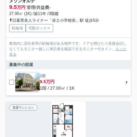
メゾンオルテ
9.5
万円
管理/共益費-
27.00㎡ (1K) /築11年 /3階建
日暮里舎人ライナー「赤土小学校前」駅 徒歩5分
駐輪場
宅配ボックス
敷地内に居住者用の駐輪場がある物件です。ドアを開けたり直接会話し
なくてもモニター越しに来訪者を確認できるモニター付きイン...
もっと
見る
募集中の部屋
1階
9.5万円
1階 / 27.00㎡ / 1K
賃貸マンション