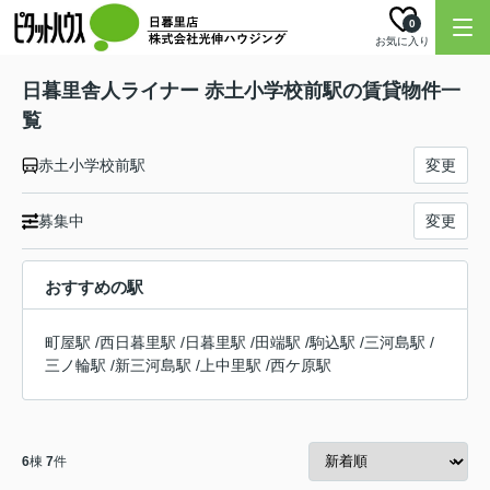
0
お気に入り
日暮里舎人ライナー 赤土小学校前駅の賃貸物件一
覧
赤土小学校前駅
変更
募集中
変更
おすすめの駅
町屋駅
/
西日暮里駅
/
日暮里駅
/
田端駅
/
駒込駅
/
三河島駅
/
三ノ輪駅
/
新三河島駅
/
上中里駅
/
西ケ原駅
6
棟
7
件