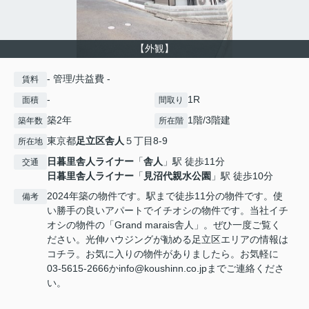
【外観】
- 管理/共益費 -
賃料
-
1R
面積
間取り
築2年
1階/3階建
築年数
所在階
東京都
足立区
舎人
５丁目8-9
所在地
日暮里舎人ライナー
「
舎人
」駅 徒歩11分
交通
日暮里舎人ライナー
「
見沼代親水公園
」駅 徒歩10分
2024年築の物件です。駅まで徒歩11分の物件です。使
備考
い勝手の良いアパートでイチオシの物件です。当社イチ
オシの物件の「Grand marais舎人」。ぜひ一度ご覧く
ださい。光伸ハウジングが勧める足立区エリアの情報は
コチラ。お気に入りの物件がありましたら。お気軽に
03-5615-2666かinfo@koushinn.co.jpまでご連絡くださ
い。