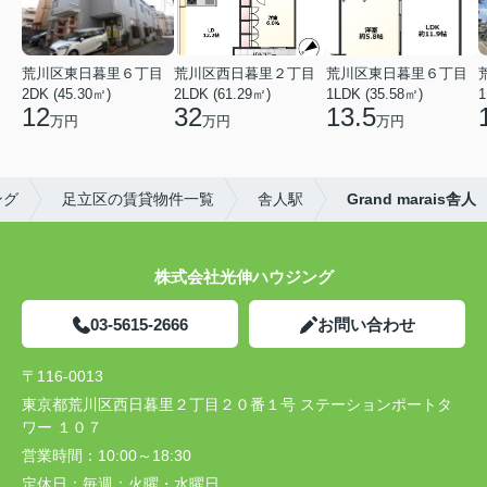
荒川区東日暮里６丁目
荒川区西日暮里２丁目
荒川区東日暮里６丁目
2DK (45.30㎡)
2LDK (61.29㎡)
1LDK (35.58㎡)
1
12
32
13.5
万円
万円
万円
ング
足立区の賃貸物件一覧
舎人駅
Grand marais舎人
株式会社光伸ハウジング
03-5615-2666
お問い合わせ
〒116-0013
東京都荒川区西日暮里２丁目２０番１号 ステーションポートタ
ワー １０７
営業時間：
10:00～18:30
定休日：
毎週：火曜・水曜日