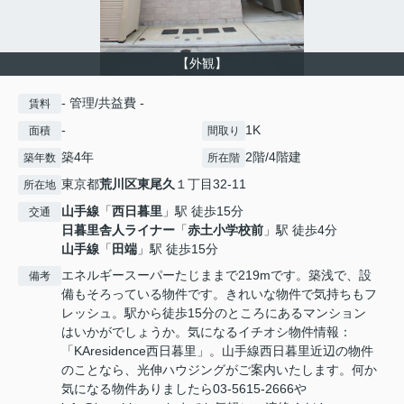
【外観】
- 管理/共益費 -
賃料
-
1K
面積
間取り
築4年
2階/4階建
築年数
所在階
東京都
荒川区
東尾久
１丁目32-11
所在地
山手線
「
西日暮里
」駅 徒歩15分
交通
日暮里舎人ライナー
「
赤土小学校前
」駅 徒歩4分
山手線
「
田端
」駅 徒歩15分
エネルギースーパーたじままで219mです。築浅で、設
備考
備もそろっている物件です。きれいな物件で気持ちもフ
レッシュ。駅から徒歩15分のところにあるマンション
はいかがでしょうか。気になるイチオシ物件情報：
「KAresidence西日暮里」。山手線西日暮里近辺の物件
のことなら、光伸ハウジングがご案内いたします。何か
気になる物件ありましたら03-5615-2666や