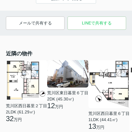
メールで共有する
LINEで共有する
近隣の物件
荒川区東日暮里６丁目
2DK (45.30㎡)
12
荒川区西日暮里２丁目
万円
2LDK (61.29㎡)
荒川区西日暮里６丁目
32
万円
1LDK (44.41㎡)
13
万円