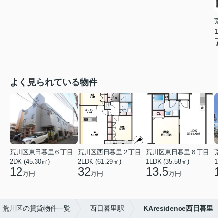
1
よく見られている物件
荒川区東日暮里６丁目
荒川区西日暮里２丁目
荒川区東日暮里６丁目
2DK (45.30㎡)
2LDK (61.29㎡)
1LDK (35.58㎡)
1
12
32
13.5
万円
万円
万円
荒川区の賃貸物件一覧
西日暮里駅
KAresidence西日暮里