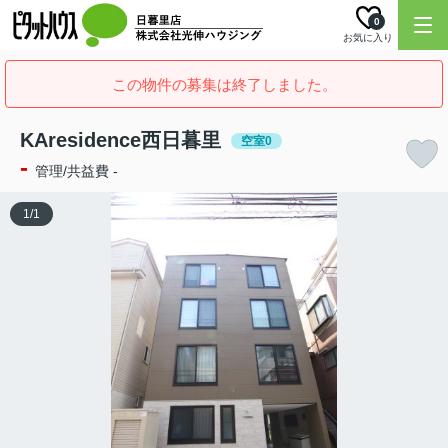
0
お気に入り
この物件の募集は終了しました。
KAresidence西日暮里
空室0
-
管理/共益費 -
1
/
1