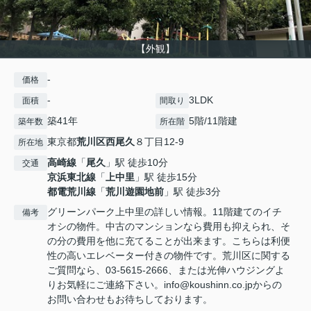
【外観】
-
価格
-
3LDK
面積
間取り
築41年
5階/11階建
築年数
所在階
東京都
荒川区
西尾久
８丁目12-9
所在地
高崎線
「
尾久
」駅 徒歩10分
交通
京浜東北線
「
上中里
」駅 徒歩15分
都電荒川線
「
荒川遊園地前
」駅 徒歩3分
グリーンパーク上中里の詳しい情報。11階建てのイチ
備考
オシの物件。中古のマンションなら費用も抑えられ、そ
の分の費用を他に充てることが出来ます。こちらは利便
性の高いエレベーター付きの物件です。荒川区に関する
ご質問なら、03-5615-2666、または光伸ハウジングよ
りお気軽にご連絡下さい。info@koushinn.co.jpからの
お問い合わせもお待ちしております。