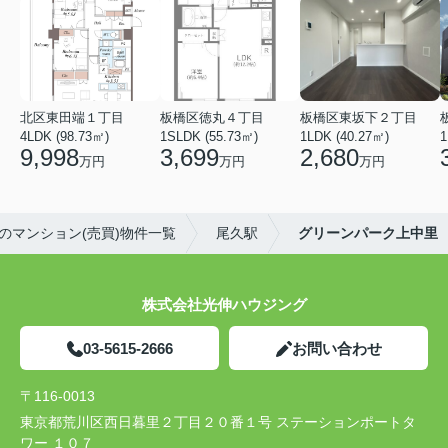
北区東田端１丁目
板橋区徳丸４丁目
板橋区東坂下２丁目
4LDK (98.73㎡)
1SLDK (55.73㎡)
1LDK (40.27㎡)
1
9,998
3,699
2,680
万円
万円
万円
のマンション(売買)物件一覧
尾久駅
グリーンパーク上中里
株式会社光伸ハウジング
03-5615-2666
お問い合わせ
〒116-0013
東京都荒川区西日暮里２丁目２０番１号 ステーションポートタ
ワー １０７