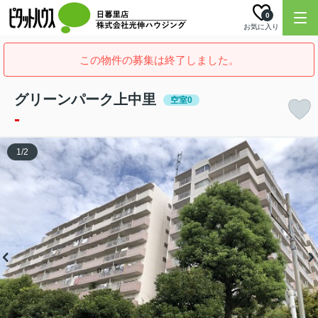
0
お気に入り
この物件の募集は終了しました。
グリーンパーク上中里
空室0
-
1
/
2