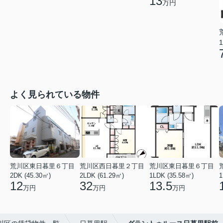
13
万円
1
よく見られている物件
荒川区東日暮里６丁目
荒川区西日暮里２丁目
荒川区東日暮里６丁目
2DK (45.30㎡)
2LDK (61.29㎡)
1LDK (35.58㎡)
1
12
32
13.5
万円
万円
万円