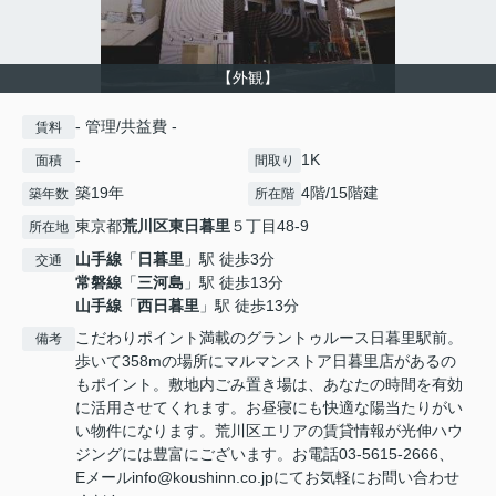
【外観】
- 管理/共益費 -
賃料
-
1K
面積
間取り
築19年
4階/15階建
築年数
所在階
東京都
荒川区
東日暮里
５丁目48-9
所在地
山手線
「
日暮里
」駅 徒歩3分
交通
常磐線
「
三河島
」駅 徒歩13分
山手線
「
西日暮里
」駅 徒歩13分
こだわりポイント満載のグラントゥルース日暮里駅前。
備考
歩いて358mの場所にマルマンストア日暮里店があるの
もポイント。敷地内ごみ置き場は、あなたの時間を有効
に活用させてくれます。お昼寝にも快適な陽当たりがい
い物件になります。荒川区エリアの賃貸情報が光伸ハウ
ジングには豊富にございます。お電話03-5615-2666、
Eメールinfo@koushinn.co.jpにてお気軽にお問い合わせ