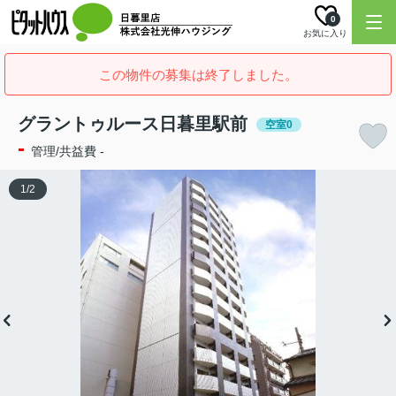
0
お気に入り
この物件の募集は終了しました。
グラントゥルース日暮里駅前
空室0
-
管理/共益費 -
1
/
2