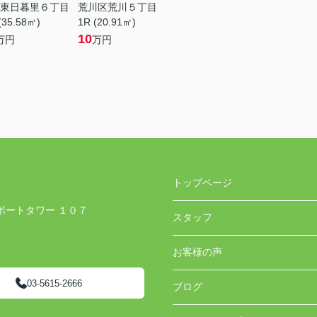
東日暮里６丁目
荒川区荒川５丁目
(35.58㎡)
1R (20.91㎡)
10
万円
万円
トップページ
ポートタワー １０７
スタッフ
お客様の声
03-5615-2666
ブログ