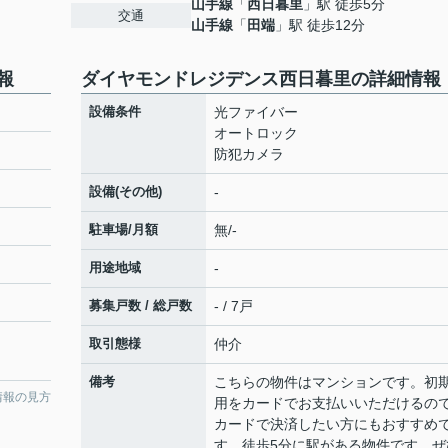
山手線
「
西日暮里
」駅 徒歩5分
交通
山手線
「
田端
」駅 徒歩12分
報
ダイヤモンドレジデンス西日暮里の詳細情報
設備条件
光ファイバー
オートロック
防犯カメラ
設備(その他)
-
駐車場/月額
無/-
用途地域
-
募集戸数 / 総戸数
- / 7戸
取引態様
仲介
備考
こちらの物件はマンションです。初
情報の見方
用をカードでお支払いいただけるの
カードで決済したい方にもおすすめ
す。徒歩5分に駅がある物件です。ぜ