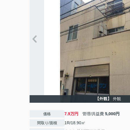
【外観】
外観
7.9万円
管理/共益費
5,000円
価格
1R/18.90㎡
間取り/面積