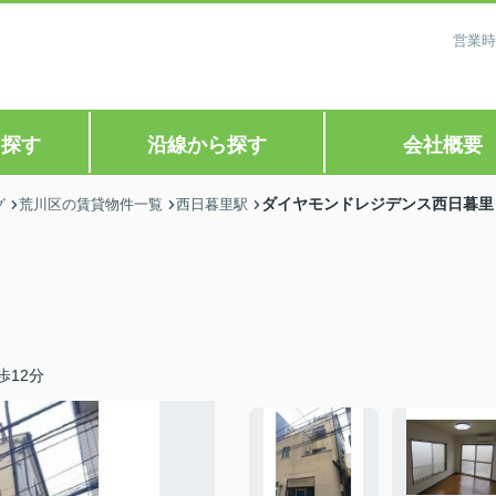
営業時
ら探す
沿線から探す
会社概要
ダイヤモンドレジデンス西日暮里
グ
荒川区の賃貸物件一覧
西日暮里駅
歩12分