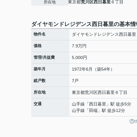
東京都
荒川区
西日暮里
６丁目
所在地
ダイヤモンドレジデンス西日暮里の基本情
物件名
ダイヤモンドレジデンス西日暮里
価格
7.9万円
管理/共益費
5,000円
築年月
1972年6月（築54年）
総戸数
7戸
所在地
東京都
荒川区
西日暮里
６丁目
交通
山手線
「
西日暮里
」駅 徒歩5分
山手線
「
田端
」駅 徒歩12分