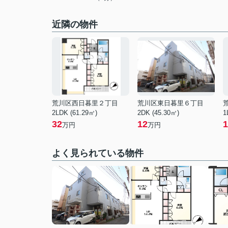
近隣の物件
荒川区西日暮里２丁目
荒川区東日暮里６丁目
2LDK (61.29㎡)
2DK (45.30㎡)
1
32
12
1
万円
万円
よく見られている物件