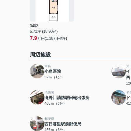
0402
5.71坪 (18.90㎡)
7.9
万円(1.38万円/坪)
周辺施設
内科
ス
小島医院
イ
52ｍ（1分）
西
1
消防署
ド
滝野川消防署田端出張所
ド
405ｍ（6分）
4
郵便局
西日暮里駅前郵便局
456ｍ（6分）