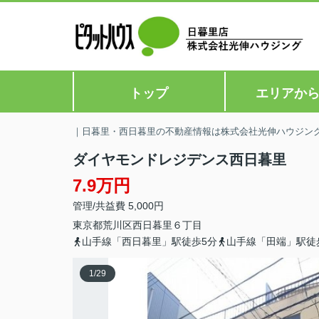
トップ
エリアか
｜日暮里・西日暮里の不動産情報は株式会社光伸ハウジン
ダイヤモンドレジデンス西日暮里
7.9万円
管理/共益費 5,000円
東京都
荒川区
西日暮里
６丁目
山手線「西日暮里」駅徒歩5分
山手線「田端」駅徒
1
/
29