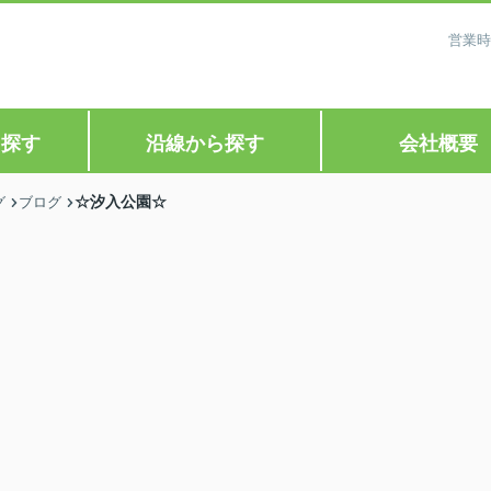
営業時
ら探す
沿線から探す
会社概要
☆汐入公園☆
グ
ブログ