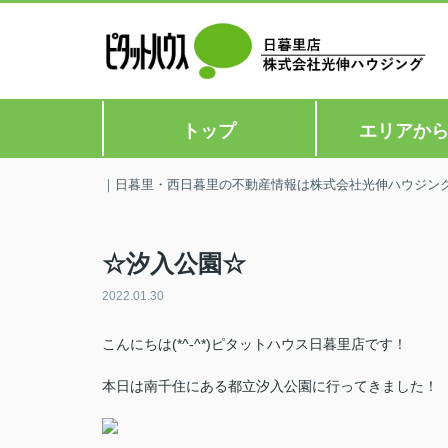
トップ
エリアか
｜日暮里・西日暮里の不動産情報は株式会社光伸ハウジン
☆汐入公園☆
2022.01.30
こんにちは(*^-^*)ピタットハウス日暮里店です！
本日は南千住にある都立汐入公園に行ってきました！