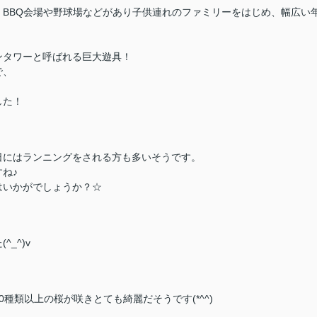
BBQ会場や野球場などがあり子供連れのファミリーをはじめ、幅広い
ンタワーと呼ばれる巨大遊具！
で、
した！
日にはランニングをされる方も多いそうです。
ね♪
はいかがでしょうか？☆
_^)v
種類以上の桜が咲きとても綺麗だそうです(*^^)