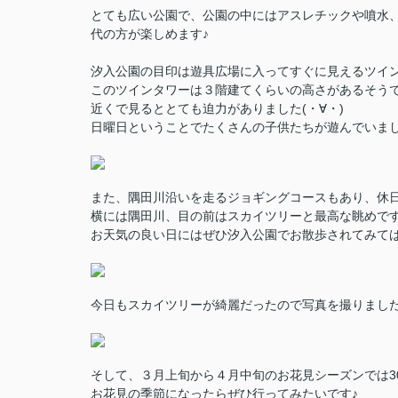
とても広い公園で、公園の中にはアスレチックや噴水、
代の方が楽しめます♪
汐入公園の目印は遊具広場に入ってすぐに見えるツイ
このツインタワーは３階建てくらいの高さがあるそう
近くで見るととても迫力がありました(・∀・)
日曜日ということでたくさんの子供たちが遊んでいま
また、隅田川沿いを走るジョギングコースもあり、休
横には隅田川、目の前はスカイツリーと最高な眺めです
お天気の良い日にはぜひ汐入公園でお散歩されてみて
今日もスカイツリーが綺麗だったので写真を撮りました(^
そして、３月上旬から４月中旬のお花見シーズンでは30
お花見の季節になったらぜひ行ってみたいです♪