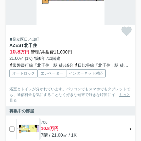
足立区日ノ出町
AZEST北千住
10.8
万円
管理/共益費11,000円
21.00㎡ (1K) /築8年 /11階建
常磐緩行線「北千住」駅 徒歩9分
日比谷線「北千住」駅 徒歩9分
オートロック
エレベーター
インターネット対応
浴室とトイレが分かれています。パソコンでもスマホでもタブレットで
も、通信料金を気にすることなく好きな端末で好きな時間にイ...
もっと
見る
募集中の部屋
706
10.8万円
7階 / 21.00㎡ / 1K