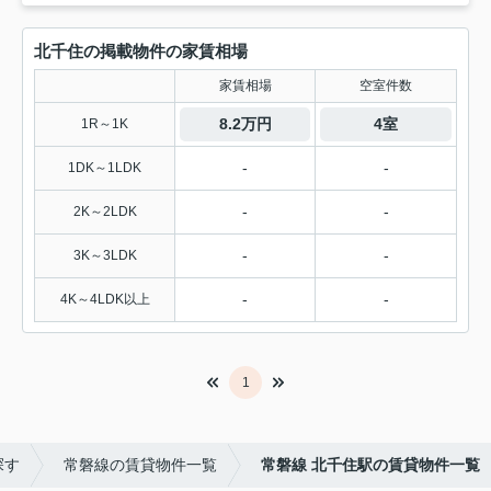
北千住の掲載物件の家賃相場
家賃相場
空室件数
8.2万円
4室
1R～1K
-
-
1DK～1LDK
-
-
2K～2LDK
-
-
3K～3LDK
-
-
4K～4LDK以上
1
探す
常磐線の賃貸物件一覧
常磐線 北千住駅の賃貸物件一覧