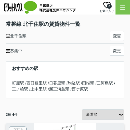
0
お気に入り
常磐線 北千住駅の賃貸物件一覧
北千住駅
変更
募集中
変更
おすすめの駅
町屋駅
/
西日暮里駅
/
日暮里駅
/
駒込駅
/
田端駅
/
三河島駅
/
三ノ輪駅
/
上中里駅
/
新三河島駅
/
西ケ原駅
2
棟
4
件
アパート