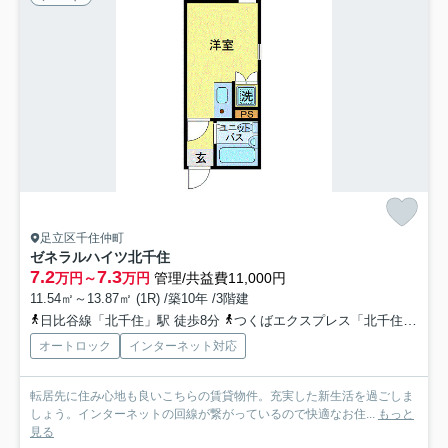
足立区千住仲町
ゼネラルハイツ北千住
7.2
7.3
万円～
万円
管理/共益費11,000円
11.54㎡～13.87㎡ (1R) /築10年 /3階建
日比谷線「北千住」駅 徒歩8分
つくばエクスプレス「北千住」駅 徒歩8分
オートロック
インターネット対応
転居先に住み心地も良いこちらの賃貸物件。充実した新生活を過ごしま
しょう。インターネットの回線が繋がっているので快適なお住...
もっと
見る