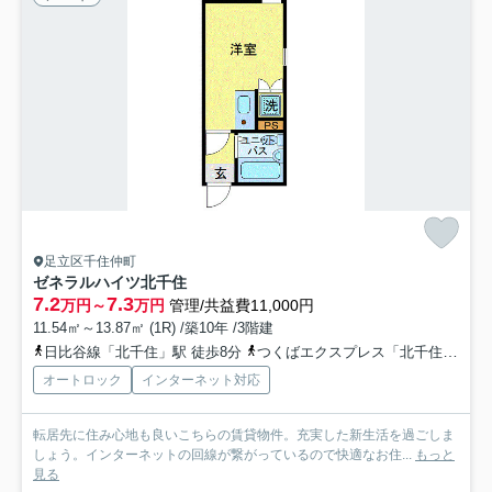
足立区千住仲町
ゼネラルハイツ北千住
7.2
7.3
万円～
万円
管理/共益費11,000円
11.54㎡～13.87㎡ (1R) /築10年 /3階建
日比谷線「北千住」駅 徒歩8分
つくばエクスプレス「北千住」駅 徒歩8分
オートロック
インターネット対応
転居先に住み心地も良いこちらの賃貸物件。充実した新生活を過ごしま
しょう。インターネットの回線が繋がっているので快適なお住...
もっと
見る