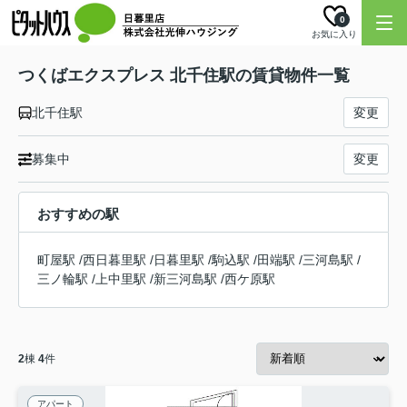
0
お気に入り
つくばエクスプレス 北千住駅の賃貸物件一覧
北千住駅
変更
募集中
変更
おすすめの駅
町屋駅
/
西日暮里駅
/
日暮里駅
/
駒込駅
/
田端駅
/
三河島駅
/
三ノ輪駅
/
上中里駅
/
新三河島駅
/
西ケ原駅
2
棟
4
件
アパート