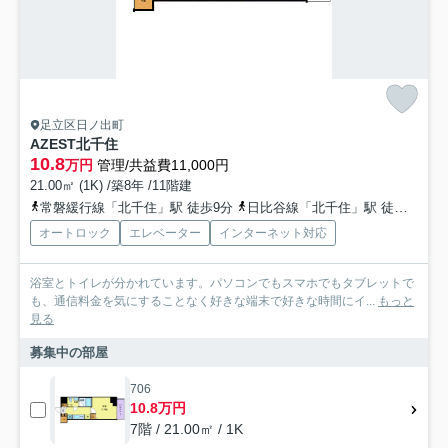
足立区日ノ出町
AZEST北千住
10.8
万円
管理/共益費11,000円
21.00㎡ (1K) /築8年 /11階建
常磐緩行線「北千住」駅 徒歩9分
日比谷線「北千住」駅 徒歩9分
オートロック
エレベーター
インターネット対応
浴室とトイレが分かれています。パソコンでもスマホでもタブレットで
も、通信料金を気にすることなく好きな端末で好きな時間にイ...
もっと
見る
募集中の部屋
706
10.8万円
7階 / 21.00㎡ / 1K